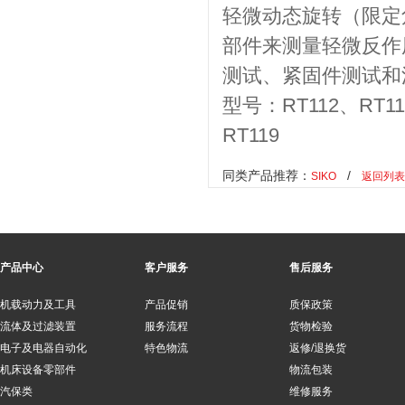
轻微动态旋转（限定
部件来测量轻微反作
测试、紧固件测试和
型号：RT112、RT11
RT119
同类产品推荐：
/
SIKO
返回列表
产品中心
客户服务
售后服务
机载动力及工具
产品促销
质保政策
流体及过滤装置
服务流程
货物检验
电子及电器自动化
特色物流
返修/退换货
机床设备零部件
物流包装
汽保类
维修服务