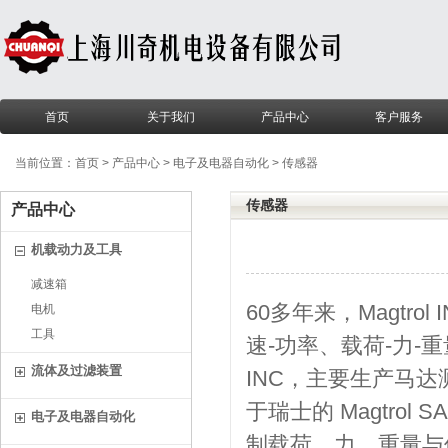
首页
关于我们
产品中心
客户服务
当前位置：
首页
>
产品中心
>
电子及电器自动化
>
传感器
传感器
产品中心
机载动力及工具
减速箱
60多年来，Magtro
电机
工具
速-功率、载荷-力-
流体及过滤装置
INC，主要生产马
于瑞士的 Magtr
电子及电器自动化
制载荷、力、重量与