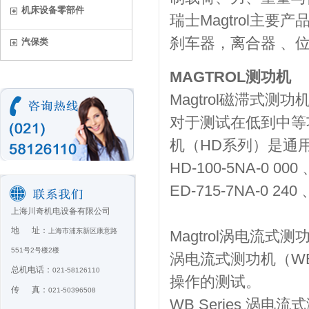
机床设备零部件
瑞士Magtrol主
刹车器，离合器 、
汽保类
MAGTROL测功机
Magtrol磁滞式测
对于测试在低到中等
机（HD系列）是通
HD-100-5NA-0 000
ED-715-7NA-0 240 
上海川奇机电设备有限公司
地 址：
上海市浦东新区康意路
Magtrol涡电流式测
551号2号楼2楼
涡电流式测功机（W
总机电话：
021-58126110
操作的测试。
传 真：
021-50396508
WB Series 涡电