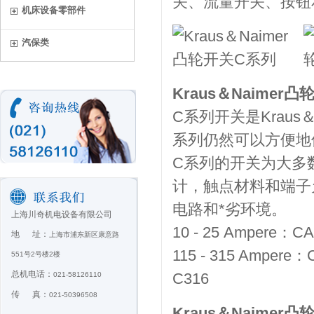
关、流量开关、按钮
机床设备零部件
汽保类
Kraus＆Naimer凸
C系列开关是Krau
系列仍然可以方便地
C系列的开关为大多
计，触点材料和端子
电路和*劣环境。
上海川奇机电设备有限公司
10 - 25 Ampere
地 址：
上海市浦东新区康意路
115 - 315 Amper
551号2号楼2楼
总机电话：
C316
021-58126110
传 真：
021-50396508
Kraus＆Naimer凸