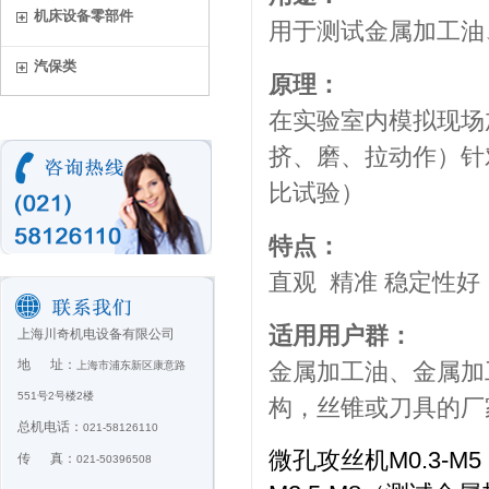
机床设备零部件
用于测试金属加工油
汽保类
原理：
在实验室内模拟现场
挤、磨、拉动作）针
比试验）
特点：
直观 精准 稳定性
适用用户群：
上海川奇机电设备有限公司
地 址：
金属加工油、金属加
上海市浦东新区康意路
551号2号楼2楼
构，丝锥或刀具的厂
总机电话：
021-58126110
微孔攻丝机M0.3-
传 真：
021-50396508